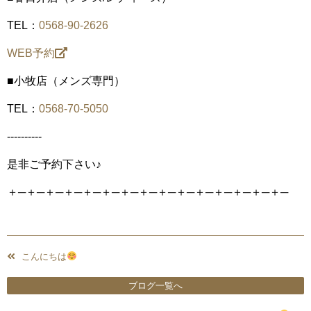
TEL：
0568-90-2626
WEB予約
■小牧店（メンズ専門）
TEL：
0568-70-5050
----------
是非ご予約下さい♪
＋─＋─＋─＋─＋─＋─＋─＋─＋─＋─＋─＋─＋─＋─＋─
こんにちは
ブログ一覧へ