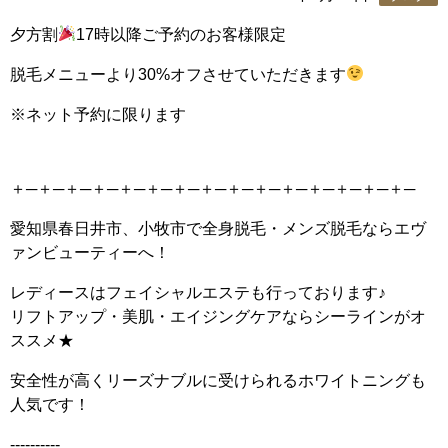
夕方割
17時以降ご予約のお客様限定
脱毛メニューより30%オフさせていただきます
※ネット予約に限ります
＋─＋─＋─＋─＋─＋─＋─＋─＋─＋─＋─＋─＋─＋─＋─
愛知県春日井市、小牧市で全身脱毛・メンズ脱毛ならエヴ
ァンビューティーへ！
レディースはフェイシャルエステも行っております♪
リフトアップ・美肌・エイジングケアならシーラインがオ
ススメ★
安全性が高くリーズナブルに受けられるホワイトニングも
人気です！
----------